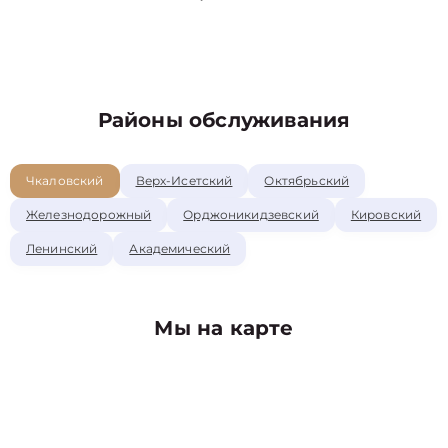
Районы обслуживания
Чкаловский
Верх-Исетский
Октябрьский
Железнодорожный
Орджоникидзевский
Кировский
Ленинский
Академический
Мы на карте