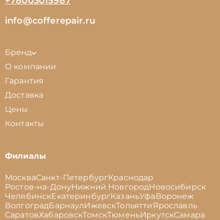
+78003015987
info@cofferepair.ru
Бренд
О компании
Гарантия
Доставка
Цены
Контакты
Филиалы
Москва
Санкт-Петербург
Краснодар
Ростов-на-Дону
Нижний Новгород
Новосибирск
Челябинск
Екатеринбург
Казань
Уфа
Воронеж
Волгоград
Барнаул
Ижевск
Тольятти
Ярославль
Саратов
Хабаровск
Томск
Тюмень
Иркутск
Самара