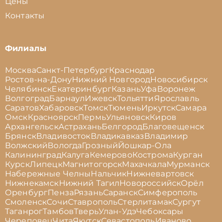
Цены
Контакты
Филиалы
Москва
Санкт-Петербург
Краснодар
Ростов-на-Дону
Нижний Новгород
Новосибирск
Челябинск
Екатеринбург
Казань
Уфа
Воронеж
Волгоград
Барнаул
Ижевск
Тольятти
Ярославль
Саратов
Хабаровск
Томск
Тюмень
Иркутск
Самара
Омск
Красноярск
Пермь
Ульяновск
Киров
Архангельск
Астрахань
Белгород
Благовещенск
Брянск
Владивосток
Владикавказ
Владимир
Волжский
Вологда
Грозный
Йошкар-Ола
Калининград
Калуга
Кемерово
Кострома
Курган
Курск
Липецк
Магнитогорск
Махачкала
Мурманск
Набережные Челны
Нальчик
Нижневартовск
Нижнекамск
Нижний Тагил
Новороссийск
Орёл
Оренбург
Пенза
Рязань
Саранск
Симферополь
Смоленск
Сочи
Ставрополь
Стерлитамак
Сургут
Таганрог
Тамбов
Тверь
Улан-Удэ
Чебоксары
Череповец
Чита
Якутск
Севастополь
Иваново