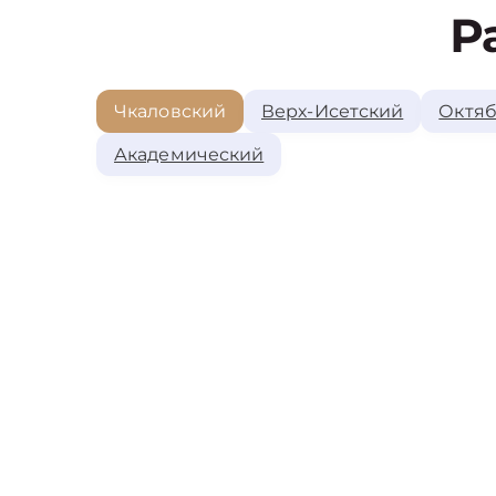
Р
Чкаловский
Верх-Исетский
Октяб
Академический