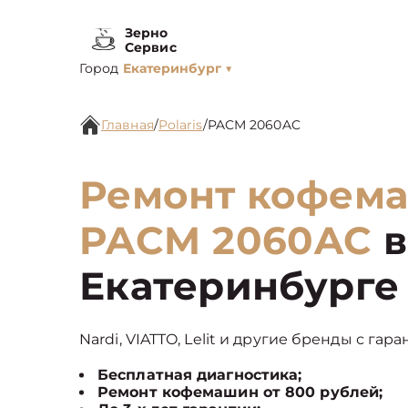
Зерно
Сервис
Город
Екатеринбург
▼
Главная
/
Polaris
/
PACM 2060AC
Ремонт кофема
PACM 2060AC
в
Екатеринбурге
Nardi, VIATTO, Lelit и другие бренды с гар
Бесплатная диагностика;
Ремонт кофемашин от 800 рублей;