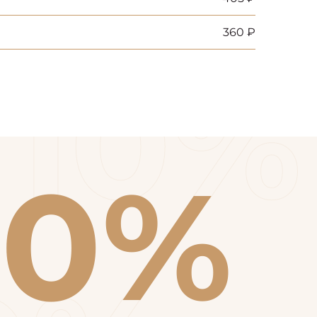
360 ₽
10%
10%