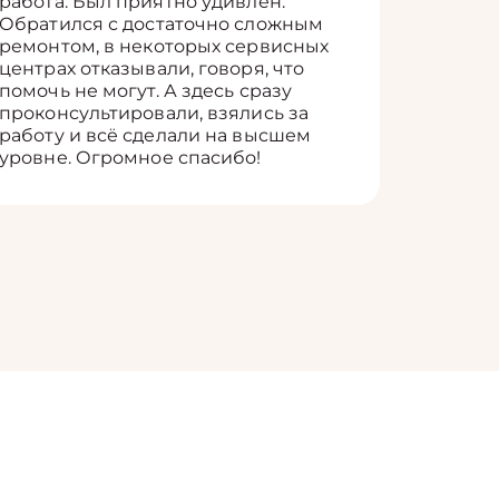
работа. Был приятно удивлён.
вопросы
Обратился с достаточно сложным
такие п
ремонтом, в некоторых сервисных
только 
центрах отказывали, говоря, что
информ
помочь не могут. А здесь сразу
оставит
проконсультировали, взялись за
здорово
работу и всё сделали на высшем
уровне. Огромное спасибо!