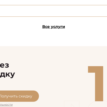
Все услуги
рез
идку
Получить скидку
льности