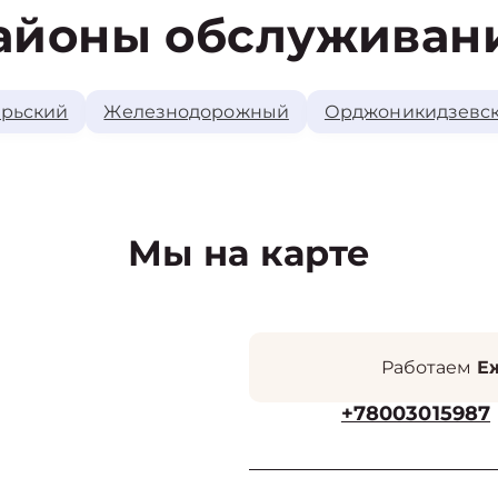
айоны обслуживан
рьский
Железнодорожный
Орджоникидзевс
Мы на карте
Работаем
Еж
+78003015987