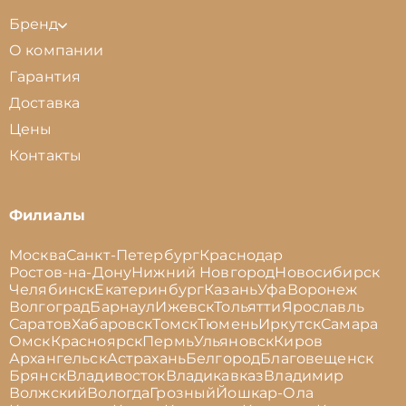
Бренд
О компании
Гарантия
Доставка
Цены
Контакты
Филиалы
Москва
Санкт-Петербург
Краснодар
Ростов-на-Дону
Нижний Новгород
Новосибирск
Челябинск
Екатеринбург
Казань
Уфа
Воронеж
Волгоград
Барнаул
Ижевск
Тольятти
Ярославль
Саратов
Хабаровск
Томск
Тюмень
Иркутск
Самара
Омск
Красноярск
Пермь
Ульяновск
Киров
Архангельск
Астрахань
Белгород
Благовещенск
Брянск
Владивосток
Владикавказ
Владимир
Волжский
Вологда
Грозный
Йошкар-Ола