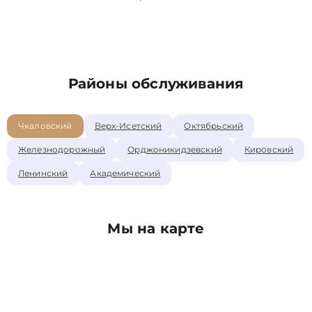
Районы обслуживания
Чкаловский
Верх-Исетский
Октябрьский
Железнодорожный
Орджоникидзевский
Кировский
Ленинский
Академический
Мы на карте