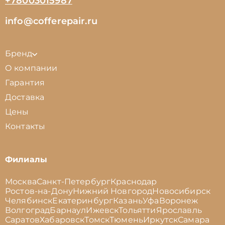
+78003015987
info@cofferepair.ru
Бренд
О компании
Гарантия
Доставка
Цены
Контакты
Филиалы
Москва
Санкт-Петербург
Краснодар
Ростов-на-Дону
Нижний Новгород
Новосибирск
Челябинск
Екатеринбург
Казань
Уфа
Воронеж
Волгоград
Барнаул
Ижевск
Тольятти
Ярославль
Саратов
Хабаровск
Томск
Тюмень
Иркутск
Самара