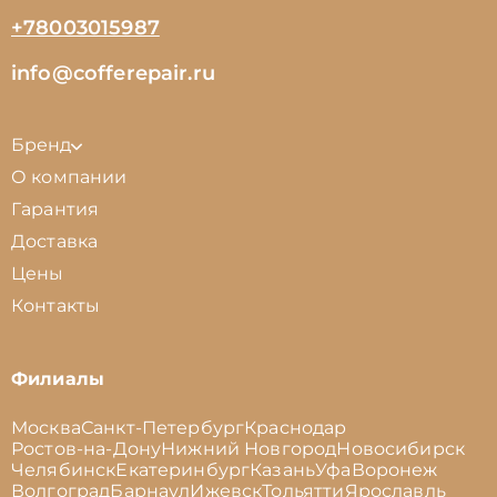
+78003015987
info@cofferepair.ru
Бренд
О компании
Гарантия
Доставка
Цены
Контакты
Филиалы
Москва
Санкт-Петербург
Краснодар
Ростов-на-Дону
Нижний Новгород
Новосибирск
Челябинск
Екатеринбург
Казань
Уфа
Воронеж
Волгоград
Барнаул
Ижевск
Тольятти
Ярославль