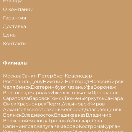
Бренд
О компании
Гарантия
Доставка
Цены
Контакты
Филиалы
Москва
Санкт-Петербург
Краснодар
Ростов-на-Дону
Нижний Новгород
Новосибирск
Челябинск
Екатеринбург
Казань
Уфа
Воронеж
Волгоград
Барнаул
Ижевск
Тольятти
Ярославль
Саратов
Хабаровск
Томск
Тюмень
Иркутск
Самара
Омск
Красноярск
Пермь
Ульяновск
Киров
Архангельск
Астрахань
Белгород
Благовещенск
Брянск
Владивосток
Владикавказ
Владимир
Волжский
Вологда
Грозный
Йошкар-Ола
Калининград
Калуга
Кемерово
Кострома
Курган
Курск
Липецк
Магнитогорск
Махачкала
Мурманск