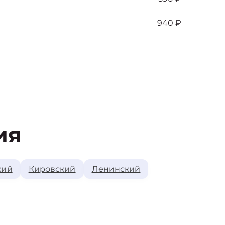
940 ₽
ия
кий
Кировский
Ленинский