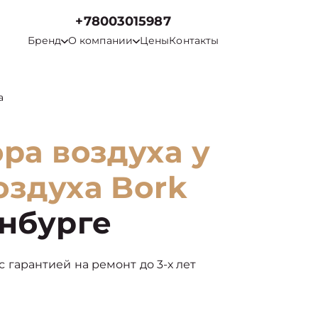
+78003015987
Бренд
О компании
Цены
Контакты
а
ра воздуха у
оздуха Bork
нбурге
 с гарантией на ремонт до 3-х лет