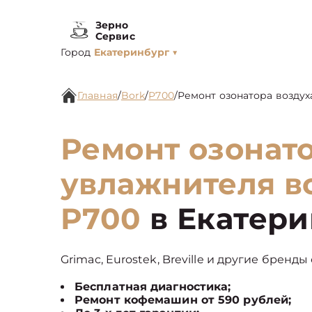
Зерно
Сервис
Город
Екатеринбург
▼
Главная
/
Bork
/
P700
/
Ремонт озонатора воздух
Ремонт озонато
увлажнителя в
P700
в Екатери
Grimac, Eurostek, Breville и другие бренды
Бесплатная диагностика;
Ремонт кофемашин от 590 рублей;