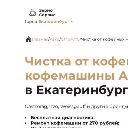
Зерно
Сервис
Город
Екатеринбург
▼
Главная
/
Asko
/
CM8477S
/
Чистка от кофейных 
Чистка от кофе
кофемашины A
в Екатеринбур
Gastrorag, Izzo, Weissgauff и другие бренд
Бесплатная диагностика;
Ремонт кофемашин от 270 рублей;