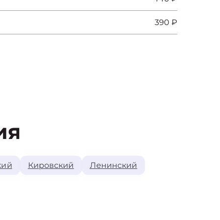
390 ₽
ия
кий
Кировский
Ленинский