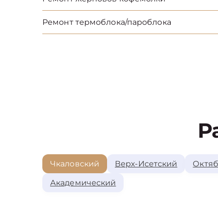
Ремонт термоблока/пароблока
Р
Чкаловский
Верх-Исетский
Октяб
Академический