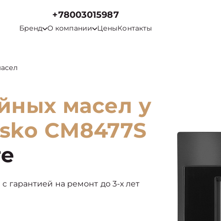
+78003015987
Бренд
О компании
Цены
Контакты
масел
йных масел у
sko CM8477S
ге
ы с гарантией на ремонт до 3-х лет